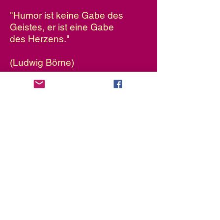
"Humor ist keine Gabe des
Geistes, er ist eine Gabe
des Herzens."
(Ludwig Börne)
hier geht's zu Sybilles Seite