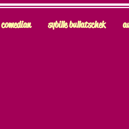
comedian
sybille bullatschek
a